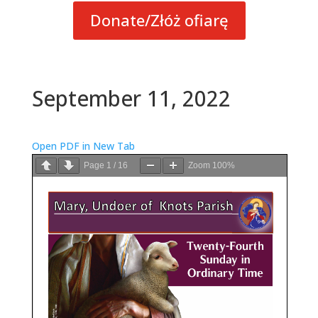
Donate/Złóż ofiarę
September 11, 2022
Open PDF in New Tab
Page
1
/
16
Zoom
100%