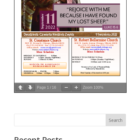
Page
1
/
16
Zoom
100%
Search
Recent Posts